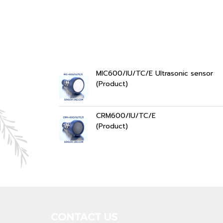
MIC600/IU/TC/E Ultrasonic sensor
(Product)
CRM600/IU/TC/E
(Product)
CONTACT US