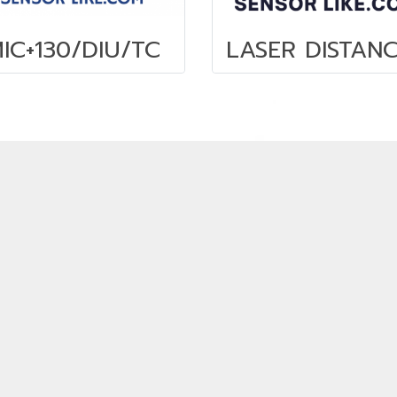
IC+130/DIU/TC