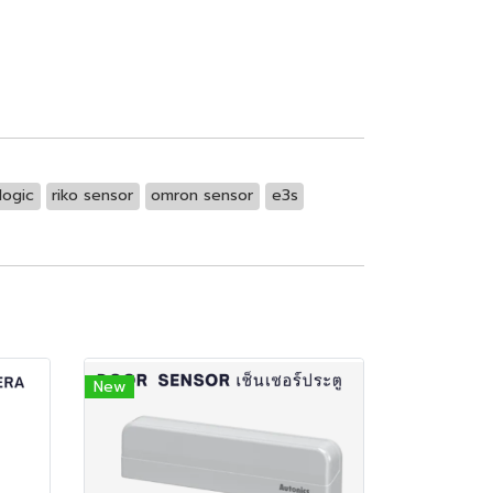
logic
riko sensor
omron sensor
e3s
New