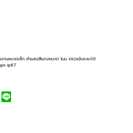
้นงานขนาดเล็ก ลำแสงสีแดงขนาด 1มม ตรวจจับระยะได้
/npn ip67