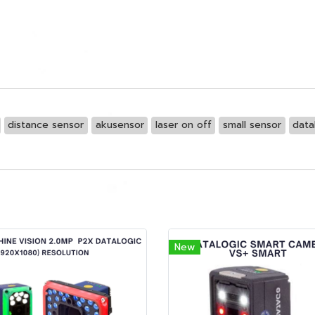
distance sensor
akusensor
laser on off
small sensor
data
New